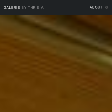
ABOUT
GALERIE
BY THR E.V.