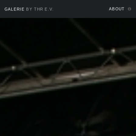
ABOUT
GALERIE
BY THR E.V.