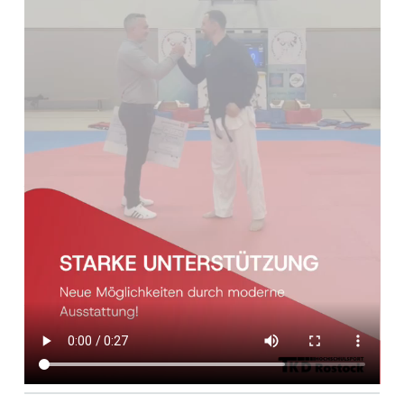
Willkommen beim THR e.V.
Wir möchten dir auf diesen Seiten den Verein und unseren Sport
näher vorstellen. Du findest hier wissenswertes bzgl.
Trainingszeiten, Terminen und Kontakten.
LERN UNS KENNEN
Sobald wir frische Bilder haben, landen sie direkt online für dich.
Termine und Infos werden ständig auf dem neuesten Stand
gehalten. Hast du Fragen oder brandneue Infos für uns? Schick
uns einfach eine E-Mail.