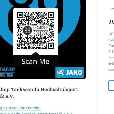
J
Un
hoc
Ta
Sch
Ver
lie
we
hop Taekwondo Hochschulsport
k e.V.
tps://team.jako.com/de-
/taekwondo_hochschulsport_rostock_e_v_/?