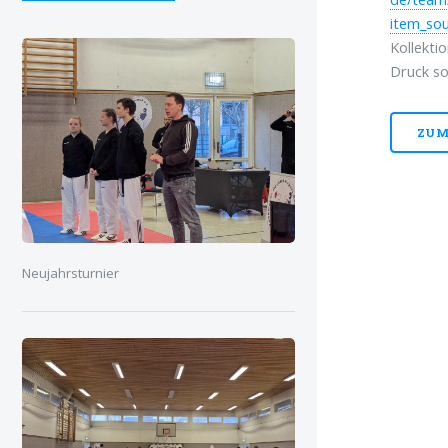
item_so
Kollekti
Druck so
ZUM
Neujahrsturnier