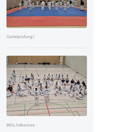
Gürtelprüfung I
BBSL Falkensee