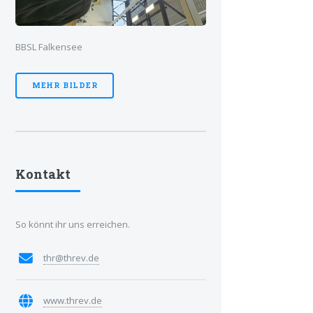
BBSL Falkensee
MEHR BILDER
Kontakt
So könnt ihr uns erreichen.
thr@threv.de
www.threv.de