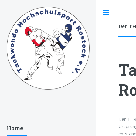
Toggle
Der TH
Ta
Ro
Der THR 
Ursprüng
Home
entstand