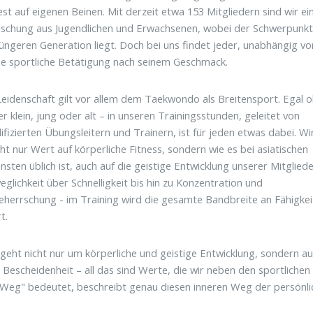
est auf eigenen Beinen. Mit derzeit etwa 153 Mitgliedern sind wir ei
schung aus Jugendlichen und Erwachsenen, wobei der Schwerpunk
jüngeren Generation liegt. Doch bei uns findet jeder, unabhängig v
ine sportliche Betätigung nach seinem Geschmack.
eidenschaft gilt vor allem dem Taekwondo als Breitensport. Egal 
r klein, jung oder alt – in unseren Trainingsstunden, geleitet von
ifizierten Übungsleitern und Trainern, ist für jeden etwas dabei. Wi
cht nur Wert auf körperliche Fitness, sondern wie es bei asiatischen
sten üblich ist, auch auf die geistige Entwicklung unserer Mitgliede
glichkeit über Schnelligkeit bis hin zu Konzentration und
herrschung - im Training wird die gesamte Bandbreite an Fähigke
t.
geht nicht nur um körperliche und geistige Entwicklung, sondern au
 Bescheidenheit – all das sind Werte, die wir neben den sportlich
 "Weg" bedeutet, beschreibt genau diesen inneren Weg der persönli