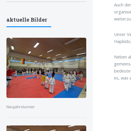
Auch de
organisi
weiterzu
aktuelle Bilder
Unser Ve
Hapkido,
Neben al
gemeinsa
bedeutet
es, was 
Neujahrsturnier