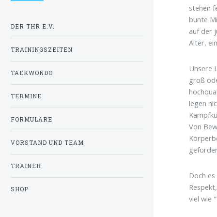
stehen f
bunte Mi
DER THR E.V.
auf der 
Alter, e
TRAININGSZEITEN
Unsere L
TAEKWONDO
groß ode
hochqual
TERMINE
legen ni
Kampfkün
FORMULARE
Von Bewe
Körperbe
VORSTAND UND TEAM
geförder
TRAINER
Doch es 
Respekt,
SHOP
viel wie