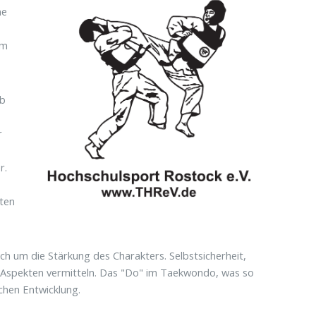
ne
t
om
ob
r
r.
iten
ch um die Stärkung des Charakters. Selbstsicherheit,
en Aspekten vermitteln. Das "Do" im Taekwondo, was so
chen Entwicklung.