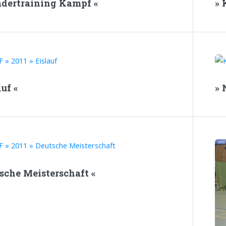
Kadertraining Kampf «
» 
auf «
» 
tsche Meisterschaft «