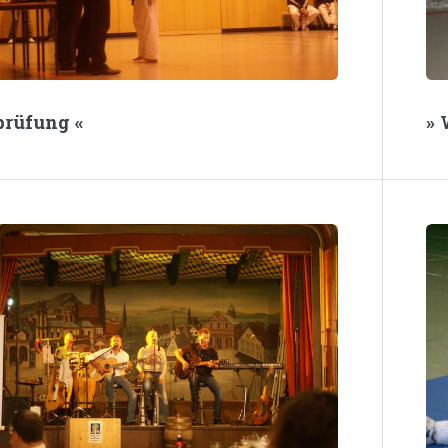
prüfung «
» 