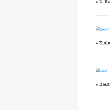
» 2. 
» Eisl
» Deu