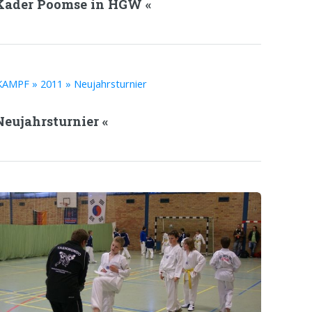
Kader Poomse in HGW «
Neujahrsturnier «