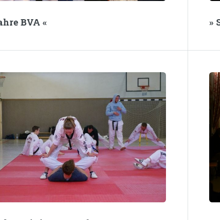
Jahre BVA «
» 