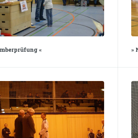
emberprüfung «
» 