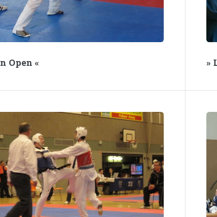
in Open «
»