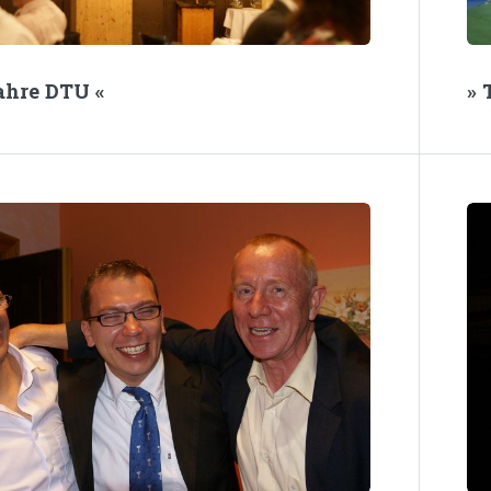
Jahre DTU «
» 