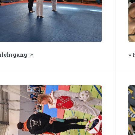
erlehrgang «
»