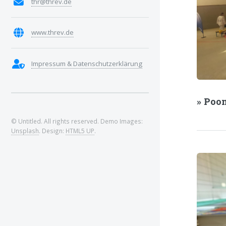
thr@threv.de
www.threv.de
Impressum & Datenschutzerklärung
» Poo
© Untitled. All rights reserved. Demo Images:
Unsplash
. Design:
HTML5 UP
.