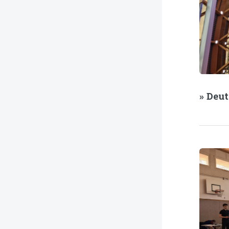
» Deu