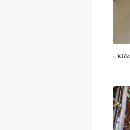
» Kid