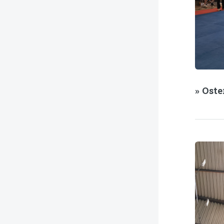
» Ost