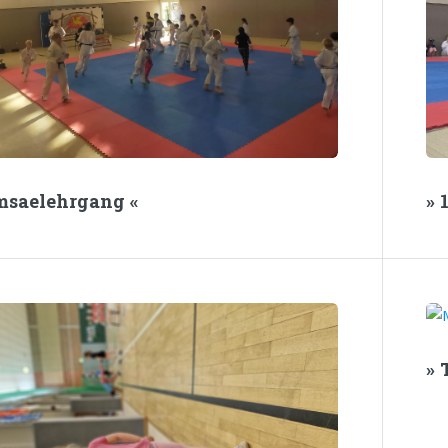
msaelehrgang «
» 
» 