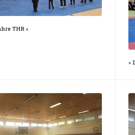
Jahre THR «
» 