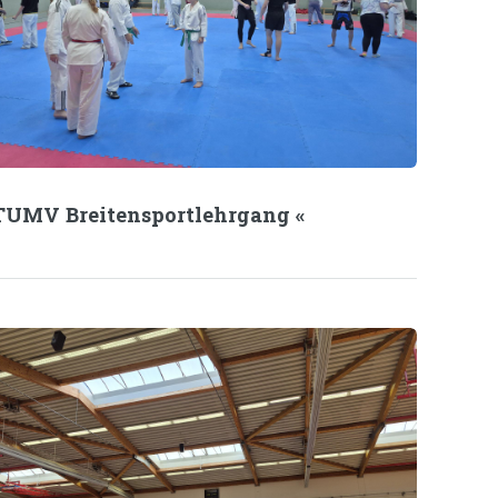
TUMV Breitensportlehrgang «