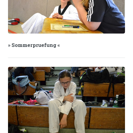
» Sommerpruefung «