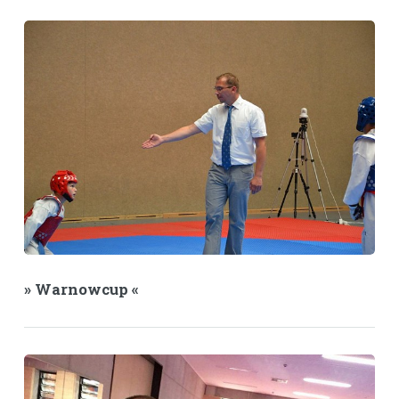
» Warnowcup «