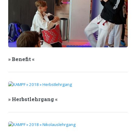
» Benefit «
» Herbstlehrgang «