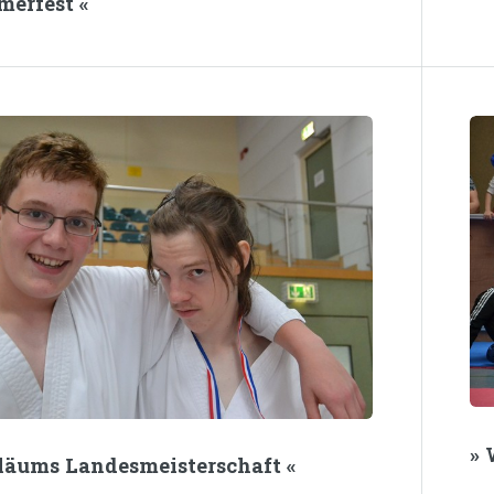
merfest «
»
iläums Landesmeisterschaft «