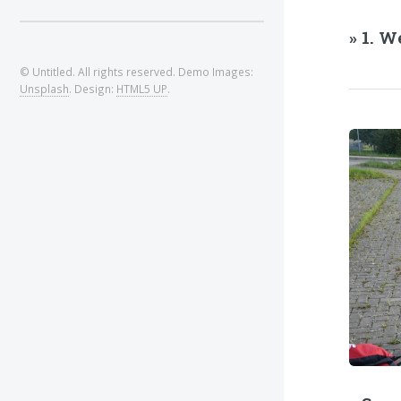
» 1. 
© Untitled. All rights reserved. Demo Images:
Unsplash
. Design:
HTML5 UP
.