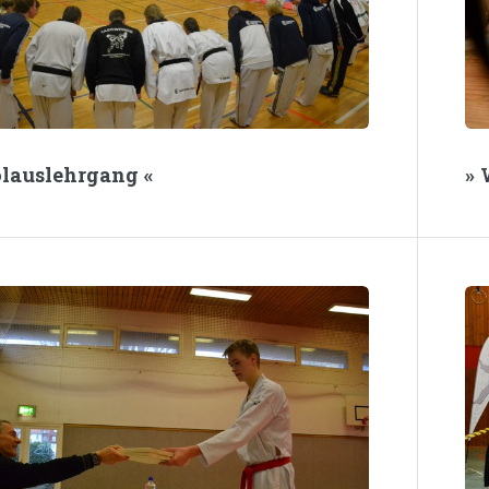
olauslehrgang «
» 