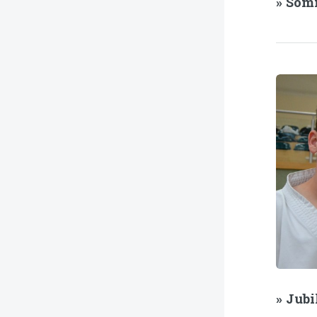
» Som
» Jub