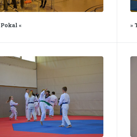
 Pokal «
» 