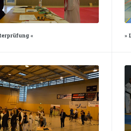
terprüfung «
» 