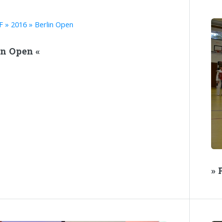
in Open «
» 