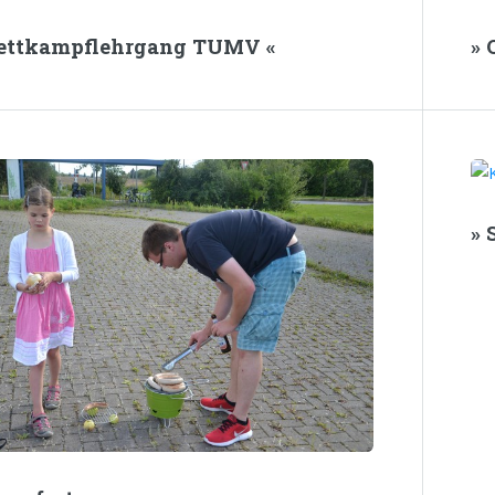
Wettkampflehrgang TUMV «
» 
»